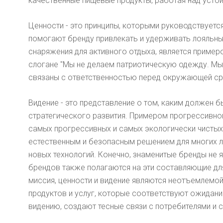
качественные пищевые продукты, работая над уст
Ценности - это принципы, которыми руководствуется
помогают бренду привлекать и удерживать лояльны
снаряжения для активного отдыха, является приме
слогане "Мы не делаем патриотическую одежду. Мы
связаны с ответственностью перед окружающей сре
Видение - это представление о том, каким должен б
стратегического развития. Примером прогрессивно
самых прогрессивных и самых экологически чистых
естественным и безопасным решением для многих л
новых технологий. Конечно, знаменитые бренды не
брендов также полагаются на эти составляющие для
миссия, ценности и видение являются неотъемлемой
продуктов и услуг, которые соответствуют ожидани
видению, создают тесные связи с потребителями и