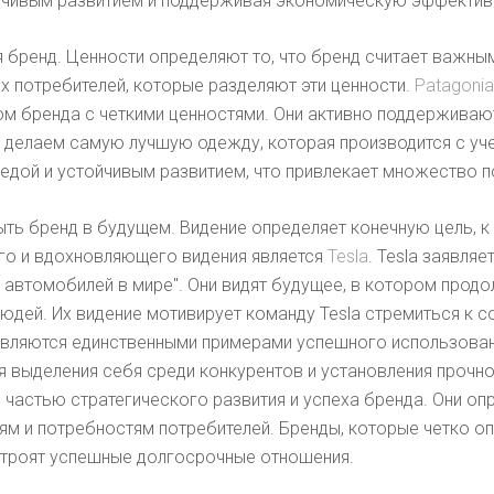
ойчивым развитием и поддерживая экономическую эффектив
 бренд. Ценности определяют то, что бренд считает важным
х потребителей, которые разделяют эти ценности.
Patagonia
ром бренда с четкими ценностями. Они активно поддержива
 делаем самую лучшую одежду, которая производится с уч
дой и устойчивым развитием, что привлекает множество по
ыть бренд в будущем. Видение определяет конечную цель, к
го и вдохновляющего видения является
Tesla
. Tesla заявля
 автомобилей в мире". Они видят будущее, в котором прод
юдей. Их видение мотивирует команду Tesla стремиться к 
 являются единственными примерами успешного использован
 выделения себя среди конкурентов и установления прочно
 частью стратегического развития и успеха бренда. Они о
ям и потребностям потребителей. Бренды, которые четко о
 строят успешные долгосрочные отношения.