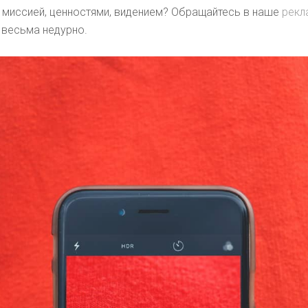
 миссией, ценностями, видением? Обращайтесь в наше
рекл
 весьма недурно.