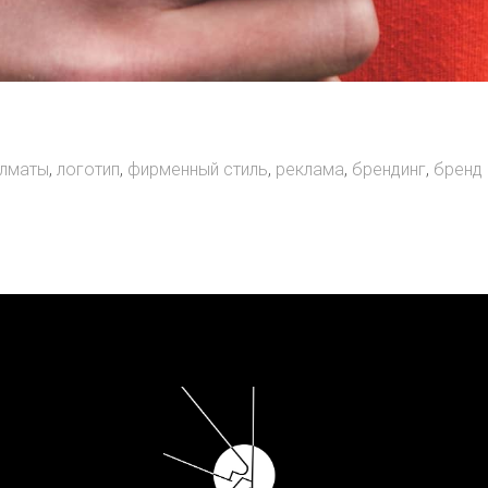
алматы
,
логотип
,
фирменный стиль
,
реклама
,
брендинг
,
бренд