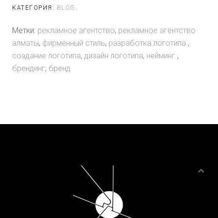
КАТЕГОРИЯ:
BLOG
.
Метки:
рекламное агентство
,
рекламное агентство
алматы
,
фирменный стиль
,
разработка логотипа
,
создание логотипа
,
дизайн логотипа
,
нейминг
,
брендинг
,
бренд