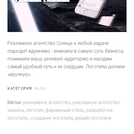
Рекламное агентство Солнце к любой задаче
подходит вдумчиво - вникаем в самую суть бизнеса,
понимаем вашу целевую аудиторию и находим
самый удобный путь к их сердцам. Логотипы делаем
«вручную».
КАТЕГОРИЯ:
BLOG
.
Метки:
рекламное агентство
,
рекламное агентство
алматы
,
логотип
,
фирменный стиль
,
разработка
логотипа
,
создание логотипа
,
дизайн логотипа