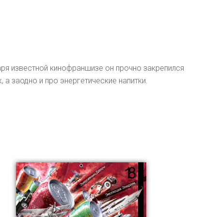
аря известной кинофраншизе он прочно закрепился
 а заодно и про энергетические напитки.