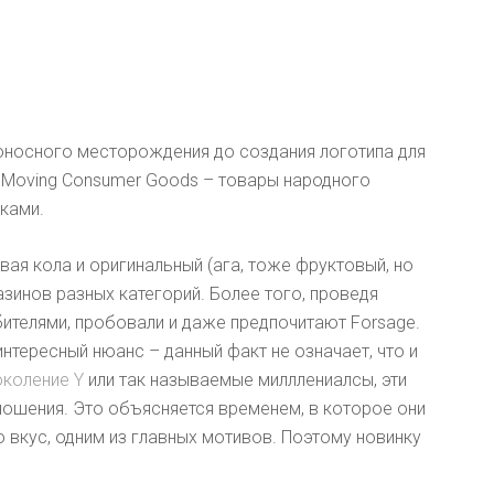
оносного месторождения до создания логотипа для
st Moving Consumer Goods – товары народного
тками.
вая кола и оригинальный (ага, тоже фруктовый, но
зинов разных категорий. Более того, проведя
ителями, пробовали и даже предпочитают Forsage.
интересный нюанс – данный факт не означает, что и
околение Y
или так называемые милллениалсы, эти
ношения. Это объясняется временем, в которое они
 вкус, одним из главных мотивов. Поэтому новинку